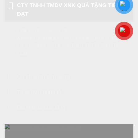
CTY TNHH TMDV XNK QUÀ TẶNG TIẾN
ĐẠT
Hotline:
0932.69.24.79
Website:
tiendatgifts.com
-
heraclespens.com
Địa chỉ: 294/4 Phạm Văn Bạch, P. Tân Sơn, Tp.
HCM
Chính sách bán hàng
Theo dõi chúng tôi
Danh mục quà tặng