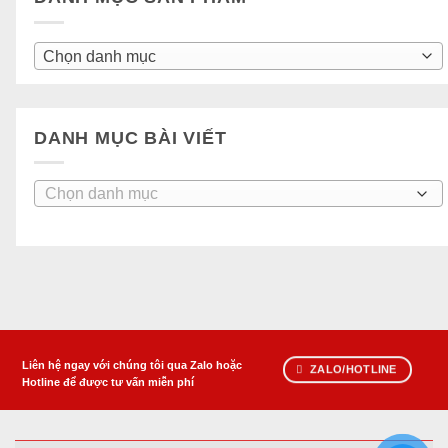
Chọn danh mục
DANH MỤC BÀI VIẾT
Danh
mục
bài
viết
Liên hệ ngay với chúng tôi qua Zalo hoặc
ZALO/HOTLINE
Hotline để được tư vấn miễn phí