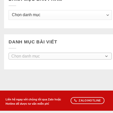
DANH MỤC BÀI VIẾT
Danh
mục
bài
viết
Liên hệ ngay với chúng tôi qua Zalo hoặc
ZALO/HOTLINE
Hotline để được tư vấn miễn phí