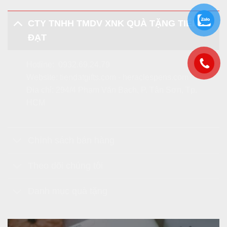
CTY TNHH TMDV XNK QUÀ TẶNG TIẾN
ĐẠT
Hotline:
0932.69.24.79
Website:
tiendatgifts.com
-
heraclespens.com
Địa chỉ: 294/4 Phạm Văn Bạch, P. Tân Sơn, Tp.
HCM
Chính sách bán hàng
Theo dõi chúng tôi
Danh mục quà tặng