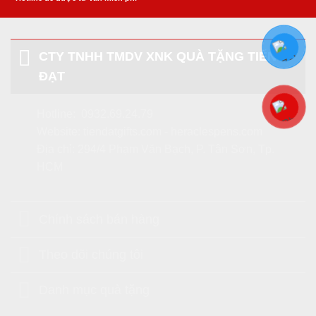
CTY TNHH TMDV XNK QUÀ TẶNG TIẾN
ĐẠT
Hotline:
0932.69.24.79
Website:
tiendatgifts.com
-
heraclespens.com
Địa chỉ: 294/4 Phạm Văn Bạch, P. Tân Sơn, Tp.
HCM
Chính sách bán hàng
Theo dõi chúng tôi
Danh mục quà tặng