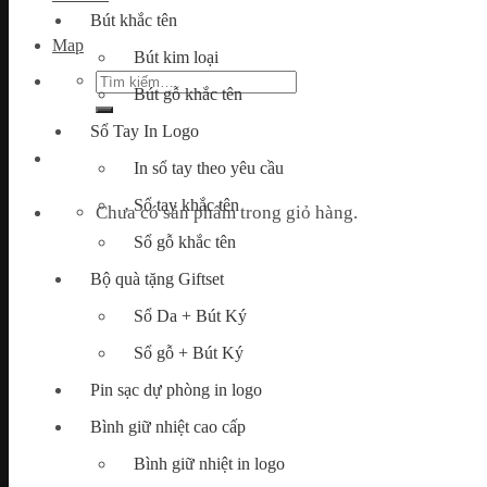
Bút khắc tên
Map
Bút kim loại
Tìm
Bút gỗ khắc tên
kiếm:
Sổ Tay In Logo
In sổ tay theo yêu cầu
Sổ tay khắc tên
Chưa có sản phẩm trong giỏ hàng.
Sổ gỗ khắc tên
Bộ quà tặng Giftset
Sổ Da + Bút Ký
Sổ gỗ + Bút Ký
Pin sạc dự phòng in logo
Bình giữ nhiệt cao cấp
Bình giữ nhiệt in logo