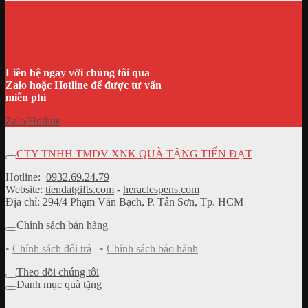
Liên hệ ngay với chúng tôi qua
Zalo hoặc Hotline để được tư vấn
miễn phí
Zalo/Hotline
CTY TNHH TMDV XNK QUÀ TẶNG TIẾN ĐẠT
Hotline:
0932.69.24.79
Website:
tiendatgifts.com
-
heraclespens.com
Địa chỉ: 294/4 Phạm Văn Bạch, P. Tân Sơn, Tp. HCM
Chính sách bán hàng
•
Chính sách đổi trả
•
Chính sách bảo hành
Theo dõi chúng tôi
Danh mục quà tặng