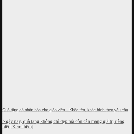
Quà tặng cá nhân hóa cho giáo viên – Khắc tên, khắc hình theo yêu cầu
Ngày nay, quà tặng không chỉ đẹp mà còn cần mang giá trị riêng
biệt.[Xem thêm]