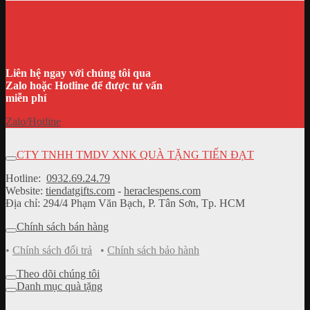
Liên hệ ngay với chúng tôi qua
Zalo hoặc Hotline để được tư vấn
miễn phí
Zalo/Hotline
CTY TNHH TMDV XNK QUÀ TẶNG TIẾN ĐẠT
Hotline:
0932.69.24.79
Website:
tiendatgifts.com
-
heraclespens.com
Địa chỉ: 294/4 Phạm Văn Bạch, P. Tân Sơn, Tp. HCM
Chính sách bán hàng
•
Chính sách đổi trả
•
Chính sách bảo hành
Theo dõi chúng tôi
Danh mục quà tặng