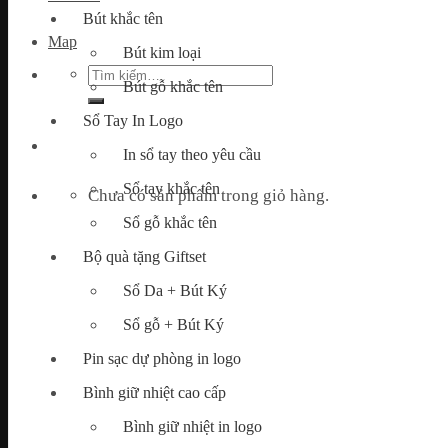
Bút khắc tên
Map
Bút kim loại
Tìm
Bút gỗ khắc tên
kiếm:
Sổ Tay In Logo
In sổ tay theo yêu cầu
Sổ tay khắc tên
Chưa có sản phẩm trong giỏ hàng.
Sổ gỗ khắc tên
Bộ quà tặng Giftset
Sổ Da + Bút Ký
Sổ gỗ + Bút Ký
Pin sạc dự phòng in logo
Bình giữ nhiệt cao cấp
Bình giữ nhiệt in logo