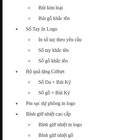
Bút kim loại
Map
Bút gỗ khắc tên
Tìm
kiếm:
Sổ Tay In Logo
In sổ tay theo yêu cầu
Sổ tay khắc tên
Chưa có sản phẩm trong giỏ hàng.
Sổ gỗ khắc tên
Bộ quà tặng Giftset
Sổ Da + Bút Ký
Sổ gỗ + Bút Ký
Pin sạc dự phòng in logo
Bình giữ nhiệt cao cấp
Bình giữ nhiệt in logo
Bình giữ nhiệt gỗ