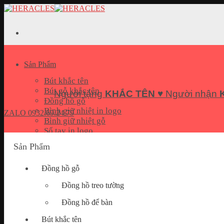
Skip
to
content
Sản Phẩm
Bút khắc tên
Bút gỗ khắc tên
Người tặng
KHẮC TÊN
♥ Người nhận
Đồng hồ gỗ
Bình giữ nhiệt in logo
ZALO
0932.69.24.79
Bình giữ nhiệt gỗ
Sổ tay in logo
Bộ quà tặng Giftset
Sản Phẩm
Pin sạc dự phòng in logo
USB In logo
Đồng hồ gỗ
Móc khoá khắc tên
Hộp đựng name card
Đồng hồ treo tường
Quà tặng doanh nghiệp
Đồng hồ để bàn
Bút khắc tên
Bài Viết