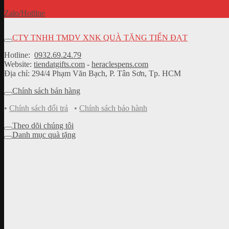
Zalo/Hotline
CTY TNHH TMDV XNK QUÀ TẶNG TIẾN ĐẠT
Hotline:
0932.69.24.79
Website:
tiendatgifts.com
-
heraclespens.com
Địa chỉ: 294/4 Phạm Văn Bạch, P. Tân Sơn, Tp. HCM
Chính sách bán hàng
•
Chính sách đổi trả
•
Chính sách bảo hành
Theo dõi chúng tôi
Danh mục quà tặng