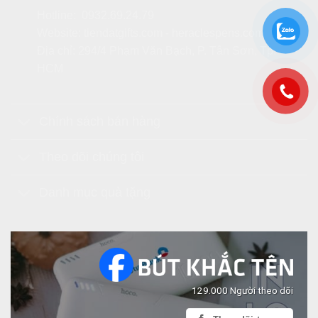
Hotline:
0932.69.24.79
Website:
tiendatgifts.com
-
heraclespens.com
Địa chỉ: 294/4 Phạm Văn Bạch, P. Tân Sơn, Tp.
HCM
Chính sách bán hàng
Theo dõi chúng tôi
Danh mục quà tặng
129.000 Người theo dõi