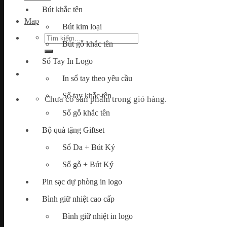
Bút khắc tên
Map
Bút kim loại
Tìm
Bút gỗ khắc tên
kiếm:
Sổ Tay In Logo
In sổ tay theo yêu cầu
Sổ tay khắc tên
Chưa có sản phẩm trong giỏ hàng.
Sổ gỗ khắc tên
Bộ quà tặng Giftset
Sổ Da + Bút Ký
Sổ gỗ + Bút Ký
Pin sạc dự phòng in logo
Bình giữ nhiệt cao cấp
Bình giữ nhiệt in logo