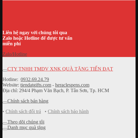
Liên hệ ngay với chúng tôi qua
Zalo hoặc Hotline để được tư vấn
miễn phí
Zalo/Hotline
CTY TNHH TMDV XNK QUÀ TẶNG TIẾN ĐẠT
Hotline:
0932.69.24.79
Website:
tiendatgifts.com
-
heraclespens.com
Địa chỉ: 294/4 Phạm Văn Bạch, P. Tân Sơn, Tp. HCM
Chính sách bán hàng
•
Chính sách đổi trả
•
Chính sách bảo hành
Theo dõi chúng tôi
Danh mục quà tặng