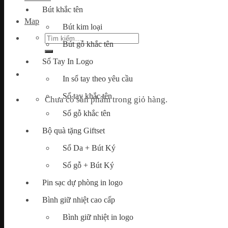
Bút khắc tên
Map
Bút kim loại
Tìm
Bút gỗ khắc tên
kiếm:
Sổ Tay In Logo
In sổ tay theo yêu cầu
Sổ tay khắc tên
Chưa có sản phẩm trong giỏ hàng.
Sổ gỗ khắc tên
Bộ quà tặng Giftset
Sổ Da + Bút Ký
Sổ gỗ + Bút Ký
Pin sạc dự phòng in logo
Bình giữ nhiệt cao cấp
Bình giữ nhiệt in logo