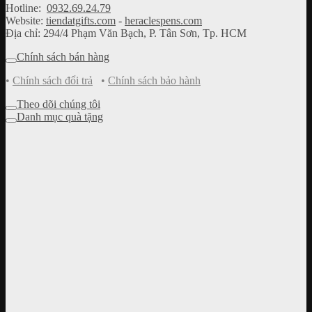
Hotline:
0932.69.24.79
Website:
tiendatgifts.com
-
heraclespens.com
Địa chỉ: 294/4 Phạm Văn Bạch, P. Tân Sơn, Tp. HCM
Chính sách bán hàng
•
Chính sách đổi trả
•
Chính sách bảo hành
Theo dõi chúng tôi
Danh mục quà tặng