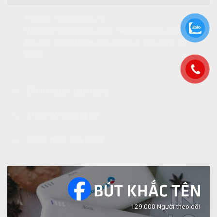
Hotline:
0932.69.24.79
Website:
tiendatgifts.com
-
heraclespens.com
Địa chỉ: 294/4 Phạm Văn Bạch, P. Tân Sơn, Tp.
HCM
Chính sách bán hàng
Theo dõi chúng tôi
Danh mục quà tặng
129.000 Người theo dõi