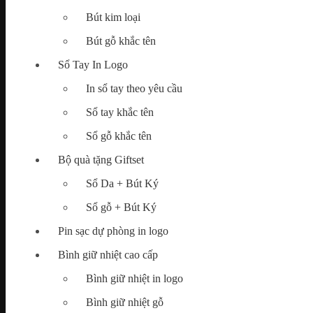
Bút kim loại
Map
Bút gỗ khắc tên
Tìm
kiếm:
Sổ Tay In Logo
In sổ tay theo yêu cầu
Sổ tay khắc tên
Chưa có sản phẩm trong giỏ hàng.
Sổ gỗ khắc tên
Bộ quà tặng Giftset
Sổ Da + Bút Ký
Sổ gỗ + Bút Ký
Pin sạc dự phòng in logo
Bình giữ nhiệt cao cấp
Bình giữ nhiệt in logo
Bình giữ nhiệt gỗ