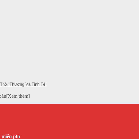
 Thời Thượng Và Tinh Tế
n bàn[Xem thêm]
n miễn phí