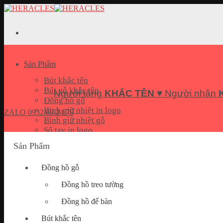
Skip
to
content
Sản Phẩm
Bút khắc tên
Bút gỗ khắc tên
Người tặng
KHẮC TÊN
♥ Người nhận
Đồng hồ gỗ
Bình giữ nhiệt in logo
ZALO
0932.69.24.79
Bình giữ nhiệt gỗ
Sổ tay in logo
Bộ quà tặng Giftset
Sản Phẩm
Pin sạc dự phòng in logo
USB In logo
Đồng hồ gỗ
Móc khoá khắc tên
Hộp đựng name card
Đồng hồ treo tường
Quà tặng doanh nghiệp
Đồng hồ để bàn
Bút khắc tên
Bài Viết