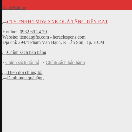
Zalo/Hotline
CTY TNHH TMDV XNK QUÀ TẶNG TIẾN ĐẠT
Hotline:
0932.69.24.79
Website:
tiendatgifts.com
-
heraclespens.com
Địa chỉ: 294/4 Phạm Văn Bạch, P. Tân Sơn, Tp. HCM
Chính sách bán hàng
•
Chính sách đổi trả
•
Chính sách bảo hành
Theo dõi chúng tôi
Danh mục quà tặng