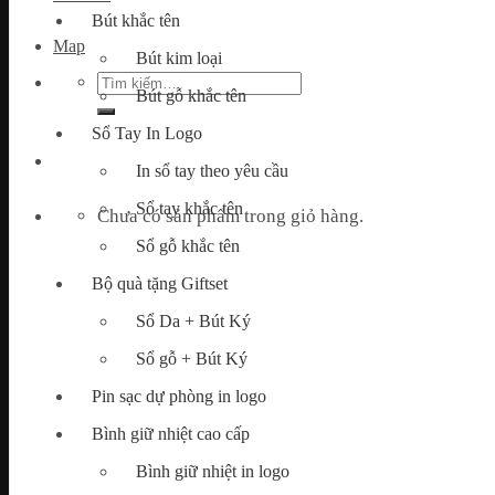
Bút khắc tên
Map
Bút kim loại
Tìm
Bút gỗ khắc tên
kiếm:
Sổ Tay In Logo
In sổ tay theo yêu cầu
Sổ tay khắc tên
Chưa có sản phẩm trong giỏ hàng.
Sổ gỗ khắc tên
Bộ quà tặng Giftset
Sổ Da + Bút Ký
Sổ gỗ + Bút Ký
Pin sạc dự phòng in logo
Bình giữ nhiệt cao cấp
Bình giữ nhiệt in logo