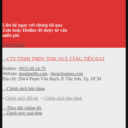
Liên hệ ngay với chúng tôi qua
Zalo hoặc Hotline để được tư vấn
miễn phí
Zalo/Hotline
CTY TNHH TMDV XNK QUÀ TẶNG TIẾN ĐẠT
Hotline:
0932.69.24.79
Website:
tiendatgifts.com
-
heraclespens.com
Địa chỉ: 294/4 Phạm Văn Bạch, P. Tân Sơn, Tp. HCM
Chính sách bán hàng
•
Chính sách đổi trả
•
Chính sách bảo hành
Theo dõi chúng tôi
Danh mục quà tặng