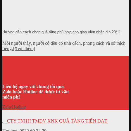
Hướng dẫn cách chọn quà tặng phù hợp cho giáo viên nhân dịp 20/11
Mỗi người thầy, người cô đều có tính cách, phong cách và sở thích
riêng.[Xem thêm]
Liên hệ ngay với chúng tôi qua
Zalo hoặc Hotline để được tư vấn
miễn phí
Zalo/Hotline
CTY TNHH TMDV XNK QUÀ TẶNG TIẾN ĐẠT
Hotline:
0932.69.24.79