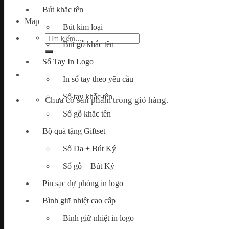
Bút khắc tên
Map
Bút kim loại
Tìm
Bút gỗ khắc tên
kiếm:
Sổ Tay In Logo
In sổ tay theo yêu cầu
Sổ tay khắc tên
Chưa có sản phẩm trong giỏ hàng.
Sổ gỗ khắc tên
Bộ quà tặng Giftset
Sổ Da + Bút Ký
Sổ gỗ + Bút Ký
Pin sạc dự phòng in logo
Bình giữ nhiệt cao cấp
Bình giữ nhiệt in logo