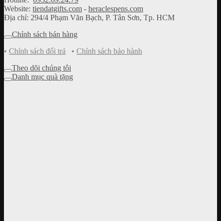
Website:
tiendatgifts.com
-
heraclespens.com
Địa chỉ: 294/4 Phạm Văn Bạch, P. Tân Sơn, Tp. HCM
Chính sách bán hàng
•
Chính sách đổi trả
•
Chính sách bảo hành
Theo dõi chúng tôi
Danh mục quà tặng