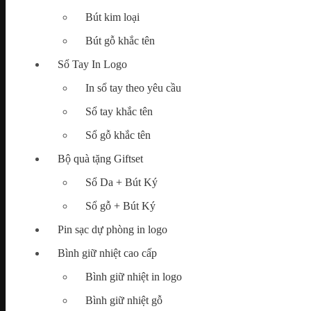
Bút kim loại
Map
Bút gỗ khắc tên
Tìm
kiếm:
Sổ Tay In Logo
In sổ tay theo yêu cầu
Sổ tay khắc tên
Chưa có sản phẩm trong giỏ hàng.
Sổ gỗ khắc tên
Bộ quà tặng Giftset
Sổ Da + Bút Ký
Sổ gỗ + Bút Ký
Pin sạc dự phòng in logo
Bình giữ nhiệt cao cấp
Bình giữ nhiệt in logo
Bình giữ nhiệt gỗ