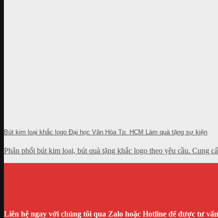
Bút kim loại khắc logo Đại học Văn Hóa Tp. HCM Làm quà tặng sự kiện
Phân phối bút kim loại, bút quà tặng khắc logo theo yêu cầu. Cung 
Liên hệ ngay với chúng tôi qua Zalo hoặc Hotline để được tư vấ