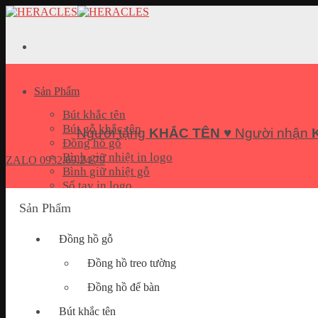
Skip
to
content
Sản Phẩm
Bút khắc tên
Bút gỗ khắc tên
Người tặng
KHẮC TÊN
♥ Người nhận
Đồng hồ gỗ
Bình giữ nhiệt in logo
ZALO
0932.69.24.79
Bình giữ nhiệt gỗ
Sổ tay in logo
Bộ quà tặng Giftset
Sản Phẩm
Pin sạc dự phòng in logo
USB In logo
Đồng hồ gỗ
Móc khoá khắc tên
Hộp đựng name card
Đồng hồ treo tường
Quà tặng doanh nghiệp
Đồng hồ để bàn
Bút khắc tên
Bài Viết