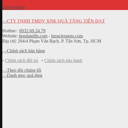
Zalo/Hotline
CTY TNHH TMDV XNK QUÀ TẶNG TIẾN ĐẠT
Hotline:
0932.69.24.79
Website:
tiendatgifts.com
-
heraclespens.com
Địa chỉ: 294/4 Phạm Văn Bạch, P. Tân Sơn, Tp. HCM
Chính sách bán hàng
•
Chính sách đổi trả
•
Chính sách bảo hành
Theo dõi chúng tôi
Danh mục quà tặng