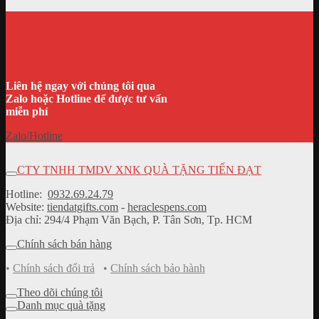
Liên hệ ngay với chúng tôi qua
Zalo hoặc Hotline để được tư vấn
miễn phí
Zalo/Hotline
CTY TNHH TMDV XNK QUÀ TẶNG TIẾN ĐẠT
Hotline:
0932.69.24.79
Website:
tiendatgifts.com
-
heraclespens.com
Địa chỉ: 294/4 Phạm Văn Bạch, P. Tân Sơn, Tp. HCM
Chính sách bán hàng
•
Chính sách đổi trả
•
Chính sách bảo hành
Theo dõi chúng tôi
Danh mục quà tặng