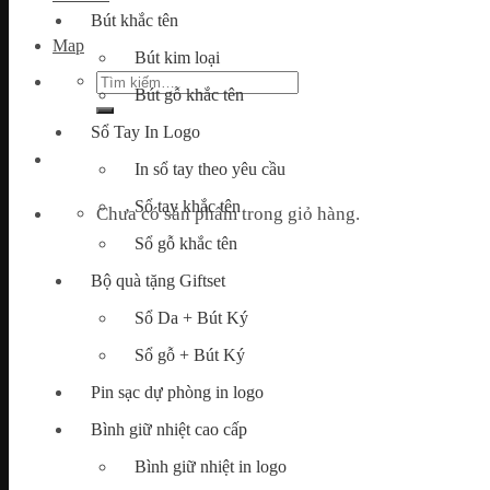
Bút khắc tên
Map
Bút kim loại
Tìm
Bút gỗ khắc tên
kiếm:
Sổ Tay In Logo
In sổ tay theo yêu cầu
Sổ tay khắc tên
Chưa có sản phẩm trong giỏ hàng.
Sổ gỗ khắc tên
Bộ quà tặng Giftset
Sổ Da + Bút Ký
Sổ gỗ + Bút Ký
Pin sạc dự phòng in logo
Bình giữ nhiệt cao cấp
Bình giữ nhiệt in logo