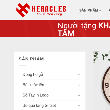
Skip
to
SẢN PHẨM
content
Người tặng
KH
TÂM
SẢN PHẨM
Đồng hồ gỗ
Bút khắc tên
Sổ Tay In Logo
Bộ quà tặng Giftset