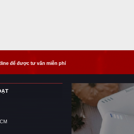
tline để được tư vấn miễn phí
ĐẠT
 HCM