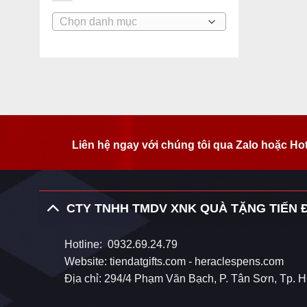
Danh
mục
bài
viết
Liên hệ ngay với chúng tôi qua Zalo hoặc Ho
CTY TNHH TMDV XNK QUÀ TẶNG TIẾN 
Hotline:
0932.69.24.79
Website:
tiendatgifts.com
-
heraclespens.com
Địa chỉ: 294/4 Phạm Văn Bạch, P. Tân Sơn, Tp.