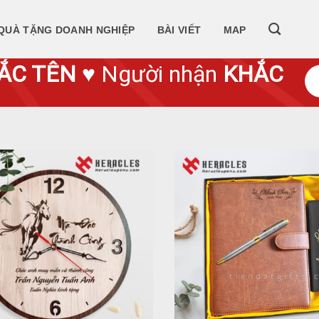
QUÀ TẶNG DOANH NGHIỆP
BÀI VIẾT
MAP
ẮC TÊN
♥ Người nhận
KHẮC