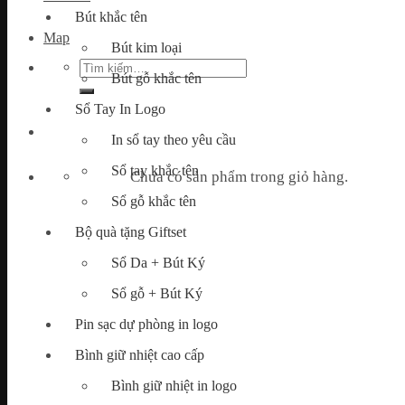
Bút khắc tên
Map
Bút kim loại
Tìm
Bút gỗ khắc tên
kiếm:
Sổ Tay In Logo
In sổ tay theo yêu cầu
Sổ tay khắc tên
Chưa có sản phẩm trong giỏ hàng.
Sổ gỗ khắc tên
Bộ quà tặng Giftset
Sổ Da + Bút Ký
Sổ gỗ + Bút Ký
Pin sạc dự phòng in logo
Bình giữ nhiệt cao cấp
Bình giữ nhiệt in logo