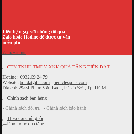
Liên hệ ngay với chúng tôi qua
Zalo hoặc Hotline để được tư vấn
miễn phí
Zalo/Hotline
CTY TNHH TMDV XNK QUÀ TẶNG TIẾN ĐẠT
Hotline:
0932.69.24.79
Website:
tiendatgifts.com
-
heraclespens.com
Địa chỉ: 294/4 Phạm Văn Bạch, P. Tân Sơn, Tp. HCM
Chính sách bán hàng
•
Chính sách đổi trả
•
Chính sách bảo hành
Theo dõi chúng tôi
Danh mục quà tặng