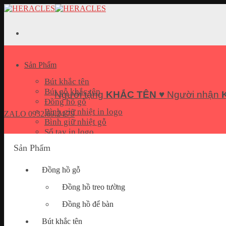
Skip
to
content
Sản Phẩm
Bút khắc tên
Bút gỗ khắc tên
Người tặng
KHẮC TÊN
♥ Người nhận
Đồng hồ gỗ
Bình giữ nhiệt in logo
ZALO
0932.69.24.79
Bình giữ nhiệt gỗ
Sổ tay in logo
Bộ quà tặng Giftset
Sản Phẩm
Pin sạc dự phòng in logo
USB In logo
Đồng hồ gỗ
Móc khoá khắc tên
Hộp đựng name card
Đồng hồ treo tường
Quà tặng doanh nghiệp
Đồng hồ để bàn
Bút khắc tên
Bài Viết