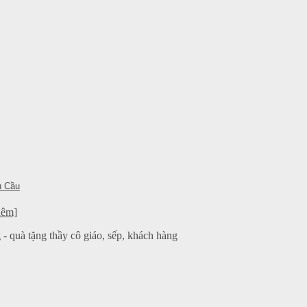
u Cầu
hêm]