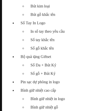
Bút kim loại
Map
Bút gỗ khắc tên
Tìm
kiếm:
Sổ Tay In Logo
In sổ tay theo yêu cầu
Sổ tay khắc tên
Chưa có sản phẩm trong giỏ hàng.
Sổ gỗ khắc tên
Bộ quà tặng Giftset
Sổ Da + Bút Ký
Sổ gỗ + Bút Ký
Pin sạc dự phòng in logo
Bình giữ nhiệt cao cấp
Bình giữ nhiệt in logo
Bình giữ nhiệt gỗ