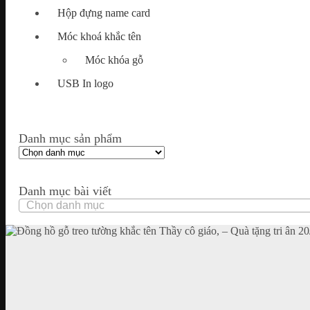
Hộp đựng name card
Móc khoá khắc tên
Móc khóa gỗ
USB In logo
Danh mục sản phẩm
Danh mục bài viết
Danh
mục
bài
viết