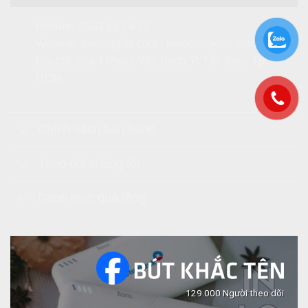
Hotline:
0932.69.24.79
Website:
tiendatgifts.com
-
heraclespens.com
Địa chỉ: 294/4 Phạm Văn Bạch, P. Tân Sơn, Tp.
HCM
Chính sách bán hàng
Theo dõi chúng tôi
Danh mục quà tặng
129.000 Người theo dõi