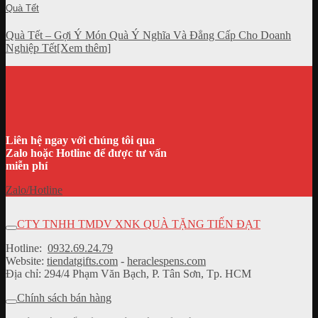
Quà Tết
Quà Tết – Gợi Ý Món Quà Ý Nghĩa Và Đẳng Cấp Cho Doanh
Nghiệp Tết[Xem thêm]
Liên hệ ngay với chúng tôi qua
Zalo hoặc Hotline để được tư vấn
miễn phí
Zalo/Hotline
CTY TNHH TMDV XNK QUÀ TẶNG TIẾN ĐẠT
Hotline:
0932.69.24.79
Website:
tiendatgifts.com
-
heraclespens.com
Địa chỉ: 294/4 Phạm Văn Bạch, P. Tân Sơn, Tp. HCM
Chính sách bán hàng