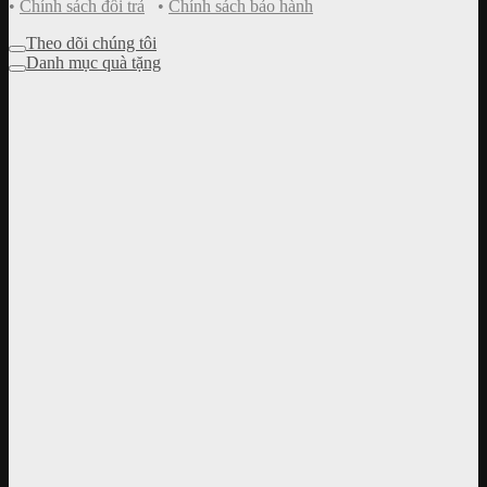
•
Chính sách đổi trả
•
Chính sách bảo hành
Theo dõi chúng tôi
Danh mục quà tặng