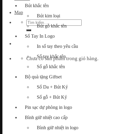
Bút khắc tên
Map
Bút kim loại
Tìm
Bút gỗ khắc tên
kiếm:
Sổ Tay In Logo
In sổ tay theo yêu cầu
Sổ tay khắc tên
Chưa có sản phẩm trong giỏ hàng.
Sổ gỗ khắc tên
Bộ quà tặng Giftset
Sổ Da + Bút Ký
Sổ gỗ + Bút Ký
Pin sạc dự phòng in logo
Bình giữ nhiệt cao cấp
Bình giữ nhiệt in logo