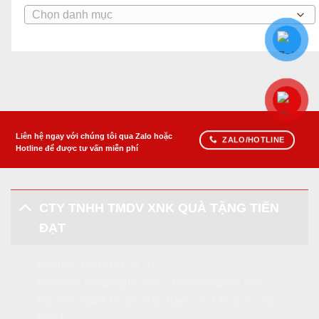
Danh
mục
bài
viết
Liên hệ ngay với chúng tôi qua Zalo hoặc
ZALO/HOTLINE
Hotline để được tư vấn miễn phí
CTY TNHH TMDV XNK QUÀ TẶNG TIẾN
ĐẠT
Hotline:
0932.69.24.79
Website:
tiendatgifts.com
-
heraclespens.com
Địa chỉ: 294/4 Phạm Văn Bạch, P. Tân Sơn, Tp.
HCM