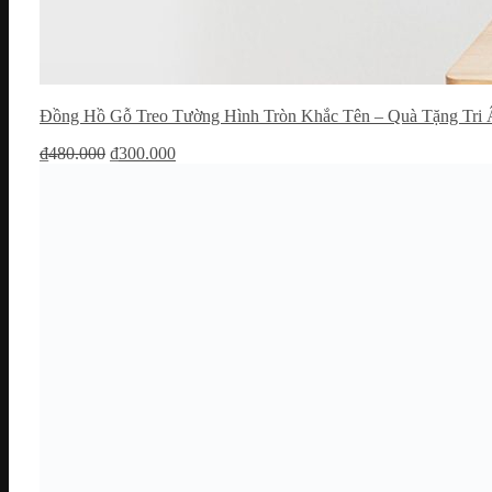
Đồng Hồ Gỗ Treo Tường Hình Tròn Khắc Tên – Quà Tặng Tri 
Giá
Giá
₫
480.000
₫
300.000
gốc
hiện
là:
tại
₫480.000.
là:
₫300.000.