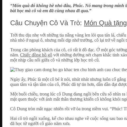
“Món quà đó không hề nhỏ đâu, Phúc. Nó mang trong mình tìn
bài học mà cô và em đã cùng nhau đi qua.”
Câu Chuyện Cô Và Trò:
Món Quà tặng
Trời thu dịu nhẹ với những tia nắng vàng len lỏi qua tán lá, ch
nhà nhỏ ở ngoại ô, nhưng mỗi dịp nhớ trường, cô lại trở về ngôi 
Trong căn phòng khách của cô, có rất ít đồ đạc. Ở một góc tường
năm.
Chiếc đồng hồ gỗ
với những đường nét chạm khắc tinh xảo,
một nhịp cầu nối giữa cô và những lớp học trò cũ.
Ngày ấy, Phúc là một cô bé ít nói, nhút nhát nhưng luôn cố gắn
quan tâm và tận tâm của cô, Phúc đã tự tin hơn, dần dần đạt đư
Một buổi chiều, trong lúc cô Dung đang ngồi bên cửa sổ nhìn ra
mặt quen thuộc với ánh mắt thân thương khiến cô không khỏi 
Cô Dung tròn mắt ngạc nhiên rồi vỡ òa trong niềm vui. “Phúc! T
Hai cô trò ngồi xuống, kể cho nhau nghe về cuộc sống sau bao n
đã học từ người cô giáo năm xưa.