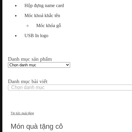
Hộp đựng name card
Móc khoá khắc tên
Móc khóa gỗ
USB In logo
Danh mục sản phẩm
Danh mục bài viết
Danh
mục
bài
viết
Tin tức quà tặng
Món quà tặng cô