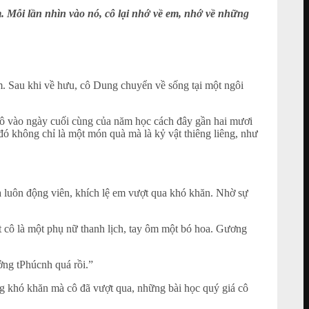
 Mỗi lần nhìn vào nó, cô lại nhớ về em, nhớ về những
ăm. Sau khi về hưu, cô Dung chuyển về sống tại một ngôi
cô vào ngày cuối cùng của năm học cách đây gần hai mươi
ó không chỉ là một món quà mà là kỷ vật thiêng liêng, như
à luôn động viên, khích lệ em vượt qua khó khăn. Nhờ sự
t cô là một phụ nữ thanh lịch, tay ôm một bó hoa. Gương
ởng tPhúcnh quá rồi.”
ng khó khăn mà cô đã vượt qua, những bài học quý giá cô