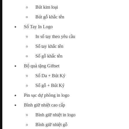
Bút kim loại
Map
Bút gỗ khắc tên
Tìm
kiếm:
Sổ Tay In Logo
In sổ tay theo yêu cầu
Sổ tay khắc tên
Chưa có sản phẩm trong giỏ hàng.
Sổ gỗ khắc tên
Bộ quà tặng Giftset
Sổ Da + Bút Ký
Sổ gỗ + Bút Ký
Pin sạc dự phòng in logo
Bình giữ nhiệt cao cấp
Bình giữ nhiệt in logo
Bình giữ nhiệt gỗ