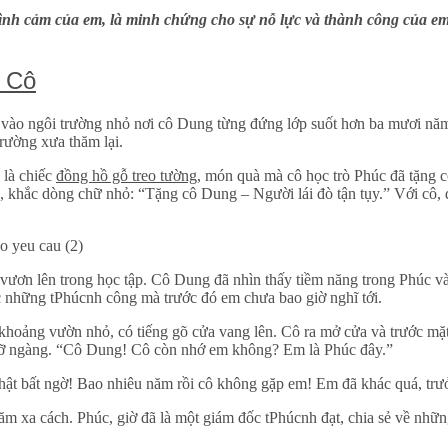
h cảm của em, là minh chứng cho sự nỗ lực và thành công của em.
 Cô
iếu vào ngôi trường nhỏ nơi cô Dung từng đứng lớp suốt hơn ba mươi n
trường xưa thăm lại.
 là chiếc
đồng hồ gỗ treo tường
, món quà mà cô học trò Phúc đã tặng 
 khắc dòng chữ nhỏ: “Tặng cô Dung – Người lái đò tận tụy.” Với cô, đ
g vươn lên trong học tập. Cô Dung đã nhìn thấy tiềm năng trong Phúc v
ợc những tPhúcnh công mà trước đó em chưa bao giờ nghĩ tới.
 khoảng vườn nhỏ, có tiếng gõ cửa vang lên. Cô ra mở cửa và trước mặ
ngỡ ngàng. “Cô Dung! Cô còn nhớ em không? Em là Phúc đây.”
hật bất ngờ! Bao nhiêu năm rồi cô không gặp em! Em đã khác quá, trư
ăm xa cách. Phúc, giờ đã là một giám đốc tPhúcnh đạt, chia sẻ về nhữ