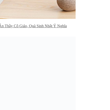
Ân Thầy Cô Giáo, Quà Sinh Nhật Ý Nghĩa