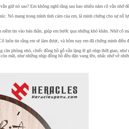
 vẫn giữ nó sao? Em không nghĩ rằng sau bao nhiêu năm cô vẫn nhớ đ
. Nó mang trong mình tình cảm của em, là minh chứng cho sự nỗ lực 
em niềm tin vào bản thân, giúp em bước qua những khó khăn. Nhờ cô 
Cô luôn tin rằng em sẽ làm được, và hôm nay em đã chứng minh điều đó
ng căn phòng nhỏ, chiếc đồng hồ gỗ vẫn lặng lẽ gõ nhịp thời gian, như
ẫn còn mãi, như những nhịp đồng hồ đều đặn vang lên, nhắc nhở về nh