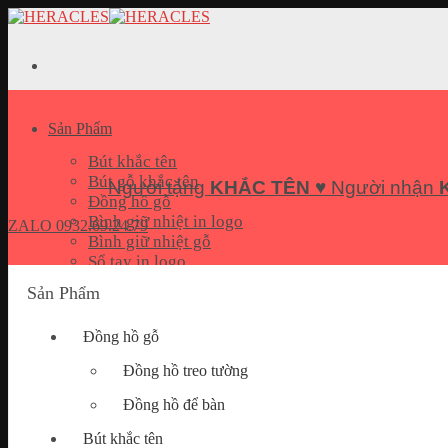
Skip
to
content
Sản Phẩm
Bút khắc tên
Bút gỗ khắc tên
Người tặng
KHẮC TÊN
♥ Người nhận
Đồng hồ gỗ
Bình giữ nhiệt in logo
ZALO
0932.69.24.79
Bình giữ nhiệt gỗ
Sổ tay in logo
Bộ quà tặng Giftset
Sản Phẩm
Pin sạc dự phòng in logo
USB In logo
Đồng hồ gỗ
Móc khoá khắc tên
Hộp đựng name card
Đồng hồ treo tường
Quà tặng doanh nghiệp
Đồng hồ để bàn
Bút khắc tên
Bài Viết