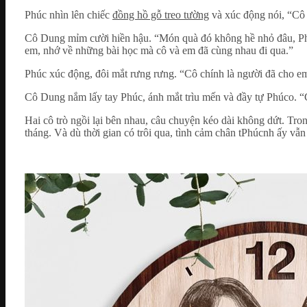
Phúc nhìn lên chiếc
đồng hồ gỗ treo tường
và xúc động nói, “Cô
Cô Dung mỉm cười hiền hậu. “Món quà đó không hề nhỏ đâu, Phúc
em, nhớ về những bài học mà cô và em đã cùng nhau đi qua.”
Phúc xúc động, đôi mắt rưng rưng. “Cô chính là người đã cho 
Cô Dung nắm lấy tay Phúc, ánh mắt trìu mến và đầy tự Phúco. “
Hai cô trò ngồi lại bên nhau, câu chuyện kéo dài không dứt. Tro
tháng. Và dù thời gian có trôi qua, tình cảm chân tPhúcnh ấy v