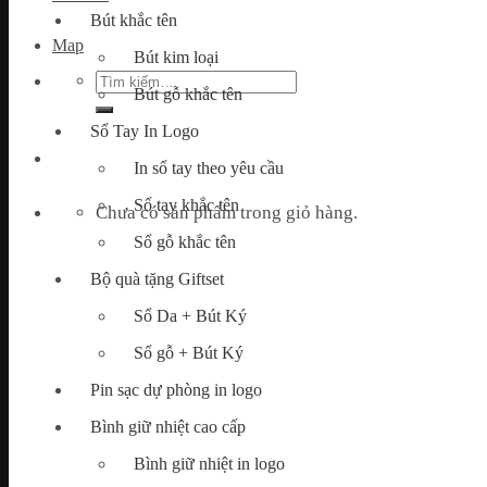
Bút khắc tên
Map
Bút kim loại
Tìm
Bút gỗ khắc tên
kiếm:
Sổ Tay In Logo
In sổ tay theo yêu cầu
Sổ tay khắc tên
Chưa có sản phẩm trong giỏ hàng.
Sổ gỗ khắc tên
Bộ quà tặng Giftset
Sổ Da + Bút Ký
Sổ gỗ + Bút Ký
Pin sạc dự phòng in logo
Bình giữ nhiệt cao cấp
Bình giữ nhiệt in logo