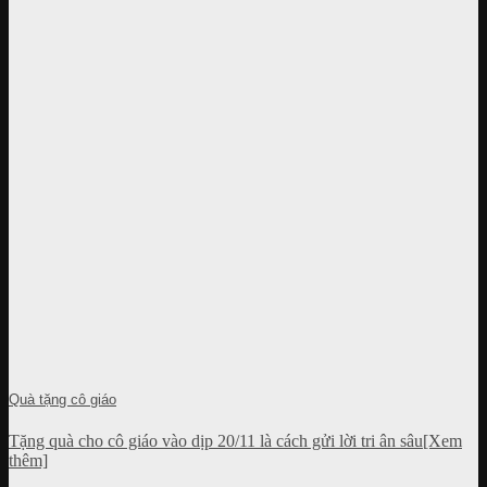
Quà tặng cô giáo
Tặng quà cho cô giáo vào dịp 20/11 là cách gửi lời tri ân sâu[Xem
thêm]