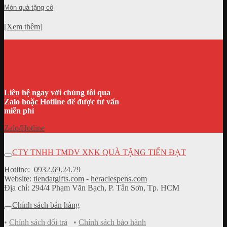
Món quà tặng cô
[Xem thêm]
Liên hệ ngay với chúng tôi qua
Zalo hoặc Hotline để được tư vấn
miễn phí
Zalo/Hotline
CTY TNHH TMDV XNK QUÀ TẶNG TIẾN ĐẠT
Hotline:
0932.69.24.79
Website:
tiendatgifts.com
-
heraclespens.com
Địa chỉ: 294/4 Phạm Văn Bạch, P. Tân Sơn, Tp. HCM
Chính sách bán hàng
•
Chính sách đổi trả
•
Chính sách bảo hành