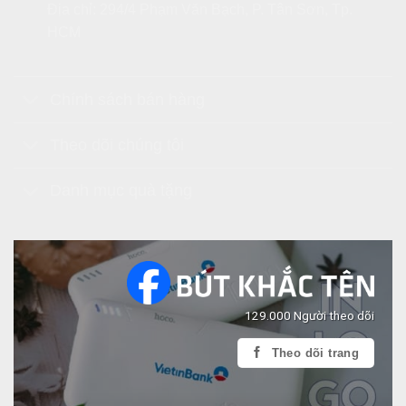
Địa chỉ: 294/4 Phạm Văn Bạch, P. Tân Sơn, Tp.
HCM
Chính sách bán hàng
Theo dõi chúng tôi
Danh mục quà tặng
129.000 Người theo dõi
Theo dõi trang