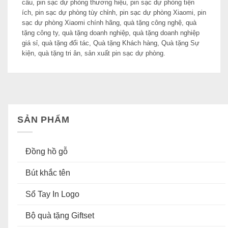
cầu
,
pin sạc dự phòng thương hiệu
,
pin sạc dự phòng tiện
ích
,
pin sạc dự phòng tùy chỉnh
,
pin sạc dự phòng Xiaomi
,
pin
sạc dự phòng Xiaomi chính hãng
,
quà tặng công nghệ
,
quà
tặng công ty
,
quà tặng doanh nghiệp
,
quà tặng doanh nghiệp
giá sỉ
,
quà tặng đối tác
,
Quà tặng Khách hàng
,
Quà tặng Sự
kiện
,
quà tặng tri ân
,
sản xuất pin sạc dự phòng
.
SẢN PHẨM
Đồng hồ gỗ
Bút khắc tên
Sổ Tay In Logo
Bộ quà tặng Giftset