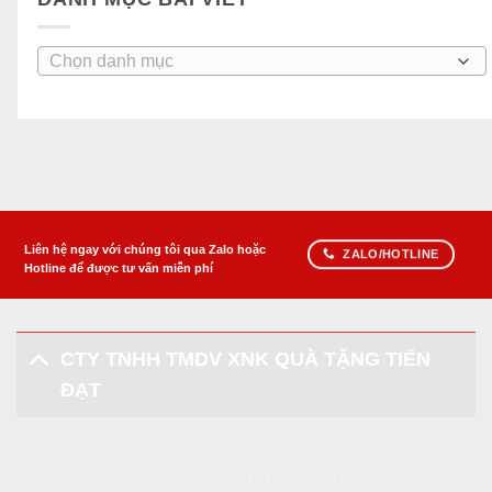
Danh
mục
bài
viết
Liên hệ ngay với chúng tôi qua Zalo hoặc
ZALO/HOTLINE
Hotline để được tư vấn miễn phí
CTY TNHH TMDV XNK QUÀ TẶNG TIẾN
ĐẠT
Hotline:
0932.69.24.79
Website:
tiendatgifts.com
-
heraclespens.com