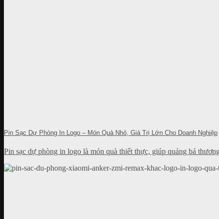
Pin Sạc Dự Phòng In Logo – Món Quà Nhỏ, Giá Trị Lớn Cho Doanh Nghiệp
Pin sạc dự phòng in logo là món quà thiết thực, giúp quảng bá thươ