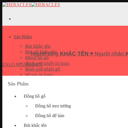
Skip
to
content
Sản Phẩm
Bút khắc tên
Bút gỗ khắc tên
Người tặng
KHẮC TÊN
♥ Người nhận
Đồng hồ gỗ
Bình giữ nhiệt in logo
ZALO
0932.69.24.79
Bình giữ nhiệt gỗ
Sổ tay in logo
Bộ quà tặng Giftset
Sản Phẩm
Pin sạc dự phòng in logo
USB In logo
Đồng hồ gỗ
Móc khoá khắc tên
Hộp đựng name card
Đồng hồ treo tường
Quà tặng doanh nghiệp
Đồng hồ để bàn
Bút khắc tên
Bài Viết