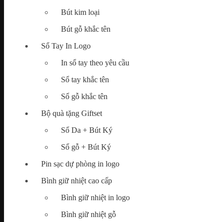
Bút kim loại
Map
Bút gỗ khắc tên
Tìm
kiếm:
Sổ Tay In Logo
In sổ tay theo yêu cầu
Sổ tay khắc tên
Chưa có sản phẩm trong giỏ hàng.
Sổ gỗ khắc tên
Bộ quà tặng Giftset
Sổ Da + Bút Ký
Sổ gỗ + Bút Ký
Pin sạc dự phòng in logo
Bình giữ nhiệt cao cấp
Bình giữ nhiệt in logo
Bình giữ nhiệt gỗ