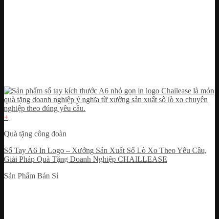
+
Quà tặng công đoàn
Sổ Tay A6 In Logo – Xưởng Sản Xuất Sổ Lò Xo Theo Yêu Cầu,
Giải Pháp Quà Tặng Doanh Nghiệp CHAILLEASE
Sản Phẩm Bán Sỉ