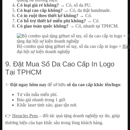
Có loại giá rẻ không?
→ Có, sổ da PU.
Có loại cao cấp không?
→ Có, da thật handmade.
Có in ruột theo thiết kế không?
→ Có.
Có hỗ trợ thiết kế miễn phí không?
→ Có.
Có giao toàn quốc không?
→ Có, nhanh tại TPHCM.
Bộ combo quà tặng giftset sổ tay, sổ da cao cấp in logo +
Bình
đại hội sự kiện doanh nghiệp
9. Đặt Mua Sổ Da Cao Cấp In Logo
Tại TPHCM
✨
Đặt ngay hôm nay
để sở hữu
sổ da cao cấp khắc tên/logo
:
Tư vấn mẫu miễn phí.
Báo giá nhanh trong 1 giờ.
Khắc laser tinh xảo, giao tận nơi.
👉
Heracles Pens
– đối tác quà tặng doanh nghiệp uy tín, giúp
thương hiệu của bạn khắc sâu trong lòng khách hàng.