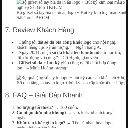
Bộ gifset sổ tay bìa da in ấn logo + Bút ký kim loại màu xa
Sài Gòn TP.HCM
7. Review Khách Hàng
“Chúng tôi đặt
sổ da bìa còng khắc logo
cho hội nghị,
khách hàng cực kỳ ấn tượng.” – Ngân hàng A.
“Ngày 20/11, nhận
sổ da khắc tên handmade
từ học trò,
tôi xúc động vô cùng.” – Cô Hạnh, giáo viên.
“
Giftset sổ da + bút ký
giúp công ty tôi chốt hợp đồng
lớn.” – Minh Hoàng, startup.
Bộ quà tặng sổ tay in logo + bút ký cao cấp khắc tên + hộp gi
8. FAQ – Giải Đáp Nhanh
Số lượng tối thiểu?
→ 100 cuốn.
Có nhận đơn nhỏ không?
→ Có, khắc nhanh trong
ngày.
Khắc tên khác gì in logo?
→ Tên cá nhân hóa, logo
quảng bá thương hiệu.