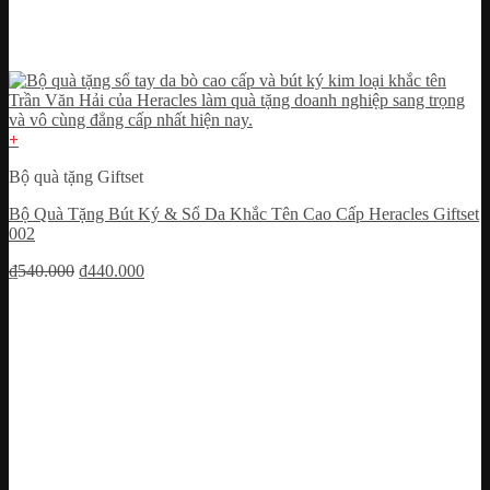
+
Bộ quà tặng Giftset
Bộ Quà Tặng Bút Ký & Sổ Da Khắc Tên Cao Cấp Heracles Giftset
002
Giá
Giá
₫
540.000
₫
440.000
gốc
hiện
là:
tại
₫540.000.
là:
₫440.000.