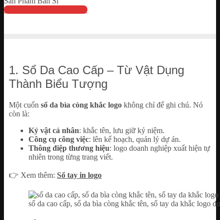
Sản Phẩm Bán Sỉ
Xem thêm Sổ Tay In Logo
1. Sổ Da Cao Cấp – Từ Vật Dụng
Thành Biểu Tượng
Một cuốn
sổ da bìa còng khắc logo
không chỉ để ghi chú. Nó
còn là:
Kỷ vật cá nhân
: khắc tên, lưu giữ kỷ niệm.
Công cụ công việc
: lên kế hoạch, quản lý dự án.
Thông điệp thương hiệu
: logo doanh nghiệp xuất hiện tự
nhiên trong từng trang viết.
👉 Xem thêm:
Sổ tay in logo
sổ da cao cấp, sổ da bìa còng khắc tên, sổ tay da khắc logo 