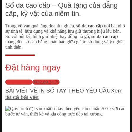
Sổ da cao cấp – Quà tặng của đẳng
cấp, kỷ vật của niềm tin.
Trong vô vàn quà tặng doanh nghiệp,
sổ da cao cấp
nổi bật nhờ
sự tinh tế, hữu dụng và khả năng lưu giữ thương hiệu lâu bền.
So với bút ký, bình giữ nhiệt hay đồng hồ gỗ,
sổ da cao cấp
mang đến sự cân bằng hoàn hảo giữa giá trị sử dụng và ý nghĩa
tinh thần.
Đặt hàng ngay
💬 Nhắn Zalo
0932.69.24.79
BÀI VIẾT VỀ IN SỔ TAY THEO YÊU CẦU
Xem
tất cả bài viết