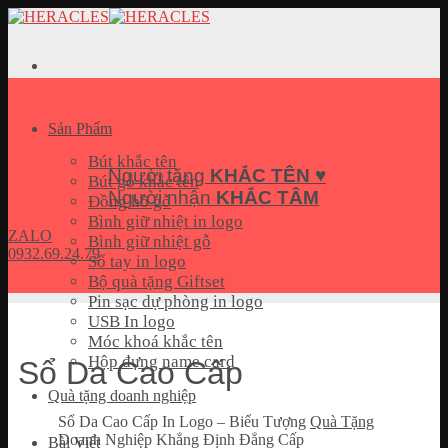
Skip
to
content
Sản Phẩm
Bút khắc tên
Người tặng
KHẮC TÊN
♥
Bút gỗ khắc tên
Người nhận
KHẮC TÂM
Đồng hồ gỗ
Bình giữ nhiệt in logo
ZALO
Bình giữ nhiệt gỗ
0932.69.24.79
Sổ tay in logo
Bộ quà tặng Giftset
Pin sạc dự phòng in logo
USB In logo
Móc khoá khắc tên
Hộp đựng name card
Sổ Da Cao Cấp
Quà tặng doanh nghiệp
Sổ Da Cao Cấp In Logo – Biểu Tượng
Quà Tặng
Doanh Nghiệp Khẳng Định Đẳng Cấp
Bài Viết