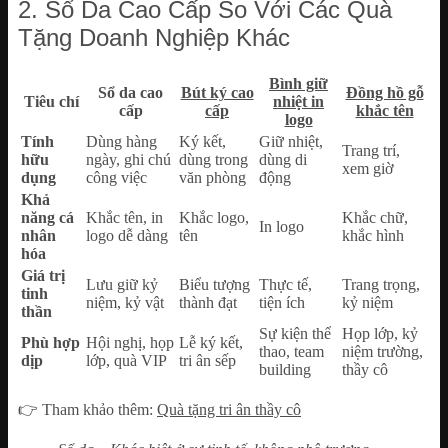
2. Sổ Da Cao Cấp So Với Các Quà
Tặng Doanh Nghiệp Khác
Bình giữ
Sổ da cao
Bút ký cao
Đồng hồ gỗ
Tiêu chí
nhiệt in
cấp
cấp
khắc tên
logo
Tính
Dùng hàng
Ký kết,
Giữ nhiệt,
Trang trí,
hữu
ngày, ghi chú
dùng trong
dùng di
xem giờ
dụng
công việc
văn phòng
động
Khả
năng cá
Khắc tên, in
Khắc logo,
Khắc chữ,
In logo
nhân
logo dễ dàng
tên
khắc hình
hóa
Giá trị
Lưu giữ kỷ
Biểu tượng
Thực tế,
Trang trọng,
tinh
niệm, kỷ vật
thành đạt
tiện ích
kỷ niệm
thần
Sự kiện thể
Họp lớp, kỷ
Phù hợp
Hội nghị, họp
Lễ ký kết,
thao, team
niệm trường,
dịp
lớp, quà VIP
tri ân sếp
building
thầy cô
👉 Tham khảo thêm:
Quà tặng tri ân thầy cô