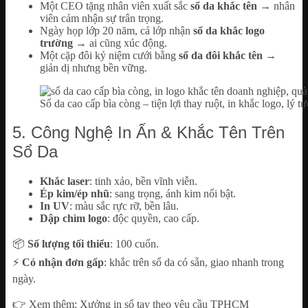
Một CEO tặng nhân viên xuất sắc
sổ da khắc tên
→ nhân
viên cảm nhận sự trân trọng.
Ngày họp lớp 20 năm, cả lớp nhận
sổ da khắc logo
trường
→ ai cũng xúc động.
Một cặp đôi kỷ niệm cưới bằng
sổ da đôi khắc tên
→
giản dị nhưng bền vững.
Sổ da cao cấp bìa còng – tiện lợi thay ruột, in khắc logo, lý 
5. Công Nghệ In Ấn & Khắc Tên Trên
Sổ Da
Khắc laser
: tinh xảo, bền vĩnh viễn.
Ép kim/ép nhũ
: sang trọng, ánh kim nổi bật.
In UV
: màu sắc rực rỡ, bền lâu.
Dập chìm logo
: độc quyền, cao cấp.
📦
Số lượng tối thiểu
: 100 cuốn.
⚡
Có nhận đơn gấp
: khắc trên sổ da có sẵn, giao nhanh trong
ngày.
👉 Xem thêm:
Xưởng in sổ tay theo yêu cầu TPHCM