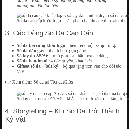
Sổ da – Khác biệt ở sự tinh tế, không phô trương
nhưng ghi dấu lâu bền.
Sổ da cao cấp khắc logo – sản phẩm handmade tinh xảo, thể 
3. Các Dòng Sổ Da Cao Cấp
Sổ da bìa còng khắc logo
– tiện thay ruột, sang trọng.
Sổ da dán gáy
– thanh lịch, gọn gàng.
Sổ tay da A5/A6
– nhỏ gọn, cá nhân hóa dễ dàng.
Sổ da handmade
– độc quyền, khác biệt.
Giftset sổ da + bút ký
– bộ quà tặng trọn vẹn cho đối tác
VIP.
👉 Xem thêm:
Sổ da tại TiendatGifts
Sổ tay da cao cấp A5/A6 – khắc laser tinh xảo, quà tặng tri 
4. Storytelling – Khi Sổ Da Trở Thành
Kỷ Vật