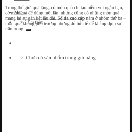
Trong thế giới quà tặng, có món quà chỉ tạo niềm vui ngắn hạn,
Map
có món quà để dùng một lần, nhưng cũng có những món quà
mang lại sự gắn kết lâu dài.
Sổ da cao cấp
nằm ở nhóm thứ ba –
Tìm
món quà không phô trương nhưng đủ tinh tế để khẳng định sự
kiếm:
trân trọng.
Chưa có sản phẩm trong giỏ hàng.