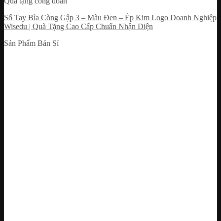
Quà tặng công đoàn
Sổ Tay Bìa Còng Gập 3 – Màu Đen – Ép Kim Logo Doanh Nghiệp
Wisedu | Quà Tặng Cao Cấp Chuẩn Nhận Diện
Sản Phẩm Bán Sỉ