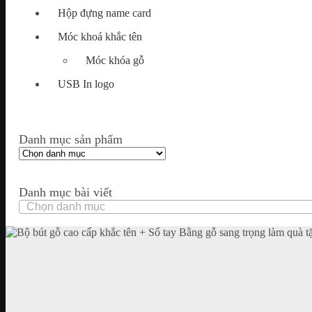
Hộp đựng name card
Móc khoá khắc tên
Móc khóa gỗ
USB In logo
Danh mục sản phẩm
Danh mục bài viết
Danh
mục
bài
viết