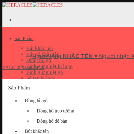
Skip
to
content
Sản Phẩm
Bút khắc tên
Bút gỗ khắc tên
Người tặng
KHẮC TÊN
♥ Người nhận
Đồng hồ gỗ
Bình giữ nhiệt in logo
ZALO
0932.69.24.79
Bình giữ nhiệt gỗ
Sổ tay in logo
Bộ quà tặng Giftset
Sản Phẩm
Pin sạc dự phòng in logo
USB In logo
Đồng hồ gỗ
Móc khoá khắc tên
Hộp đựng name card
Đồng hồ treo tường
Quà tặng doanh nghiệp
Đồng hồ để bàn
Bút khắc tên
Bài Viết