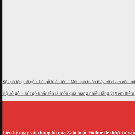
Bộ quà tặng sổ gỗ + bút gỗ khắc tên – Món quà tri ân thầy cô chạm đến trái
Bộ sổ gỗ + bút gỗ khắc tên là món quà mang nhiều tầng ý[Xem thêm
Liên hệ ngay với chúng tôi qua Zalo hoặc Hotline để được tư vấ