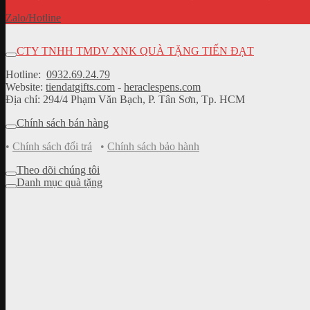
Zalo/Hotline
CTY TNHH TMDV XNK QUÀ TẶNG TIẾN ĐẠT
Hotline:
0932.69.24.79
Website:
tiendatgifts.com
-
heraclespens.com
Địa chỉ: 294/4 Phạm Văn Bạch, P. Tân Sơn, Tp. HCM
Chính sách bán hàng
•
Chính sách đổi trả
•
Chính sách bảo hành
Theo dõi chúng tôi
Danh mục quà tặng