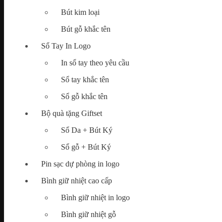
Bút kim loại
Map
Bút gỗ khắc tên
Tìm
kiếm:
Sổ Tay In Logo
In sổ tay theo yêu cầu
Sổ tay khắc tên
Chưa có sản phẩm trong giỏ hàng.
Sổ gỗ khắc tên
Bộ quà tặng Giftset
Sổ Da + Bút Ký
Sổ gỗ + Bút Ký
Pin sạc dự phòng in logo
Bình giữ nhiệt cao cấp
Bình giữ nhiệt in logo
Bình giữ nhiệt gỗ