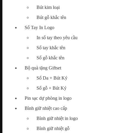
Bút kim loại
Map
Bút gỗ khắc tên
Tìm
kiếm:
Sổ Tay In Logo
In sổ tay theo yêu cầu
Sổ tay khắc tên
Chưa có sản phẩm trong giỏ hàng.
Sổ gỗ khắc tên
Bộ quà tặng Giftset
Sổ Da + Bút Ký
Sổ gỗ + Bút Ký
Pin sạc dự phòng in logo
Bình giữ nhiệt cao cấp
Bình giữ nhiệt in logo
Bình giữ nhiệt gỗ