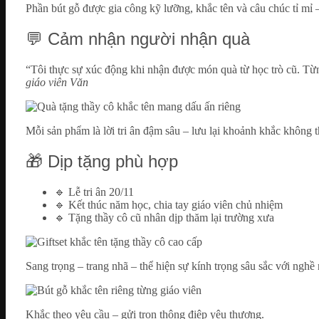
Phần bút gỗ được gia công kỹ lưỡng, khắc tên và câu chúc tỉ mỉ –
💬 Cảm nhận người nhận quà
“Tôi thực sự xúc động khi nhận được món quà từ học trò cũ. Từn
giáo viên Văn
Mỗi sản phẩm là lời tri ân đậm sâu – lưu lại khoảnh khắc không 
🎁 Dịp tặng phù hợp
🔹 Lễ tri ân 20/11
🔹 Kết thúc năm học, chia tay giáo viên chủ nhiệm
🔹 Tặng thầy cô cũ nhân dịp thăm lại trường xưa
Sang trọng – trang nhã – thể hiện sự kính trọng sâu sắc với nghề 
Khắc theo yêu cầu – gửi trọn thông điệp yêu thương.