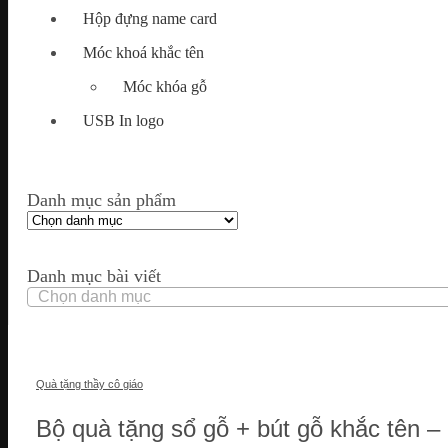
Hộp đựng name card
Móc khoá khắc tên
Móc khóa gỗ
USB In logo
Danh mục sản phẩm
Danh mục bài viết
Danh
mục
bài
viết
Quà tặng thầy cô giáo
Bộ quà tặng sổ gỗ + bút gỗ khắc tên – 