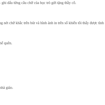
 ghi dấu từng câu chữ của học trò gửi tặng thầy cô.
g nét chữ khắc trên bút và hình ảnh in trên sổ khiến tôi thấy được t
thể quên.
nhà giáo.