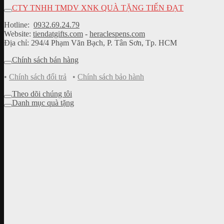
CTY TNHH TMDV XNK QUÀ TẶNG TIẾN ĐẠT
Hotline:
0932.69.24.79
Website:
tiendatgifts.com
-
heraclespens.com
Địa chỉ: 294/4 Phạm Văn Bạch, P. Tân Sơn, Tp. HCM
Chính sách bán hàng
•
Chính sách đổi trả
•
Chính sách bảo hành
Theo dõi chúng tôi
Danh mục quà tặng