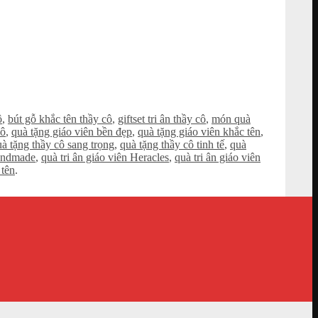
ô
,
bút gỗ khắc tên thầy cô
,
giftset tri ân thầy cô
,
món quà
cô
,
quà tặng giáo viên bền đẹp
,
quà tặng giáo viên khắc tên
,
à tặng thầy cô sang trọng
,
quà tặng thầy cô tinh tế
,
quà
handmade
,
quà tri ân giáo viên Heracles
,
quà tri ân giáo viên
 tên
.