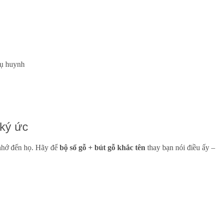
hụ huynh
 ký ức
nhớ đến họ. Hãy để
bộ sổ gỗ + bút gỗ khắc tên
thay bạn nói điều ấy –