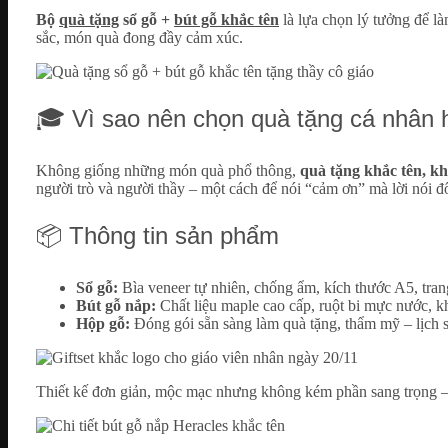
Bộ
quà tặng
sổ gỗ +
bút gỗ khắc tên
là lựa chọn lý tưởng để l
sắc, món quà đong đầy cảm xúc.
🎓 Vì sao nên chọn quà tặng cá nhân 
Không giống những món quà phổ thông,
quà tặng khắc tên, k
người trò và người thầy – một cách để nói “cảm ơn” mà lời nói đô
📦 Thông tin sản phẩm
Sổ gỗ:
Bìa veneer tự nhiên, chống ẩm, kích thước A5, tran
Bút gỗ nắp:
Chất liệu maple cao cấp, ruột bi mực nước, kh
Hộp gỗ:
Đóng gói sẵn sàng làm quà tặng, thẩm mỹ – lịch 
Thiết kế đơn giản, mộc mạc nhưng không kém phần sang trọng – t