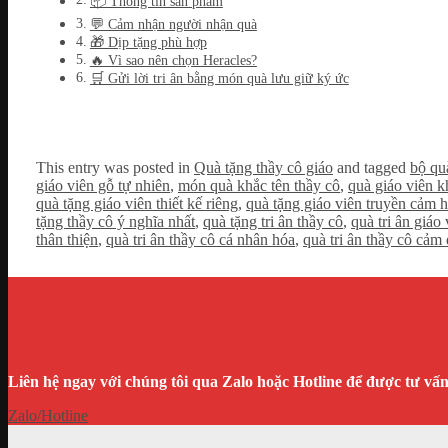
📦 Thông tin sản phẩm
💬 Cảm nhận người nhận quà
🎁 Dịp tặng phù hợp
🔥 Vì sao nên chọn Heracles?
🛒 Gửi lời tri ân bằng món quà lưu giữ ký ức
This entry was posted in
Quà tặng thầy cô giáo
and tagged
bộ qu
giáo viên gỗ tự nhiên
,
món quà khắc tên thầy cô
,
quà giáo viên k
quà tặng giáo viên thiết kế riêng
,
quà tặng giáo viên truyền cảm 
tặng thầy cô ý nghĩa nhất
,
quà tặng tri ân thầy cô
,
quà tri ân giáo
thân thiện
,
quà tri ân thầy cô cá nhân hóa
,
quà tri ân thầy cô cảm
Liên hệ ngay với chúng tôi qua Zalo hoặc Hotline để được tư vấ
Zalo/Hotline