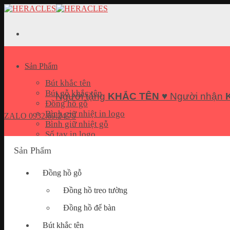
Skip
to
content
Sản Phẩm
Bút khắc tên
Bút gỗ khắc tên
Người tặng
KHẮC TÊN
♥ Người nhận
Đồng hồ gỗ
Bình giữ nhiệt in logo
ZALO
0932.69.24.79
Bình giữ nhiệt gỗ
Sổ tay in logo
Bộ quà tặng Giftset
Sản Phẩm
Pin sạc dự phòng in logo
USB In logo
Đồng hồ gỗ
Móc khoá khắc tên
Hộp đựng name card
Đồng hồ treo tường
Quà tặng doanh nghiệp
Đồng hồ để bàn
Bút khắc tên
Bài Viết