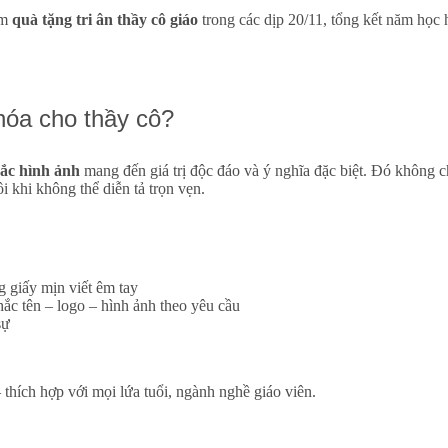
àm
quà tặng tri ân thầy cô giáo
trong các dịp 20/11, tổng kết năm học 
hóa cho thầy cô?
hắc hình ảnh
mang đến giá trị độc đáo và ý nghĩa đặc biệt. Đó không c
i khi không thể diễn tả trọn vẹn.
g giấy mịn viết êm tay
ắc tên – logo – hình ảnh theo yêu cầu
sự
hích hợp với mọi lứa tuổi, ngành nghề giáo viên.