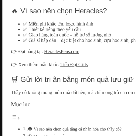
🔥 Vì sao nên chọn Heracles?
✅ Miễn phí khắc tên, logo, hình ảnh
✅ Thiết kế riêng theo yêu cầu
✅ Giao hàng toàn quốc – hỗ trợ số lượng nhỏ
✅ Giá sỉ hấp dẫn – đặc biệt cho học sinh, cựu học sinh, p
👉 Đặt hàng tại:
HeraclesPens.com
👉 Xem thêm mẫu khác:
Tiến Đạt Gifts
🛒 Gửi lời tri ân bằng món quà lưu giữ
Thầy cô không mong món quà đắt tiền, mà chỉ mong trò cũ còn 
Mục lục
🎓 Vì sao nên chọn quà tặng cá nhân hóa cho thầy cô?