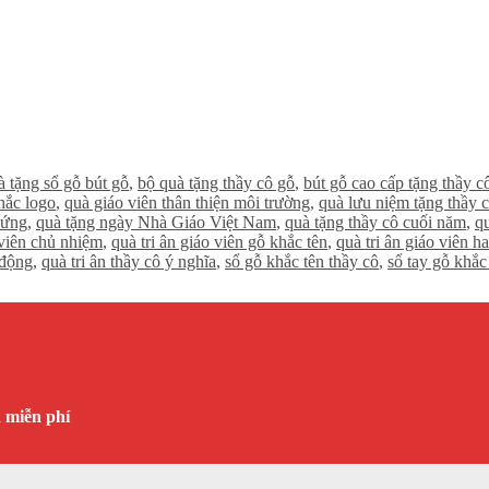
à tặng sổ gỗ bút gỗ
,
bộ quà tặng thầy cô gỗ
,
bút gỗ cao cấp tặng thầy c
hắc logo
,
quà giáo viên thân thiện môi trường
,
quà lưu niệm tặng thầy 
hứng
,
quà tặng ngày Nhà Giáo Việt Nam
,
quà tặng thầy cô cuối năm
,
qu
 viên chủ nhiệm
,
quà tri ân giáo viên gỗ khắc tên
,
quà tri ân giáo viên 
 động
,
quà tri ân thầy cô ý nghĩa
,
sổ gỗ khắc tên thầy cô
,
sổ tay gỗ khắc
n miễn phí