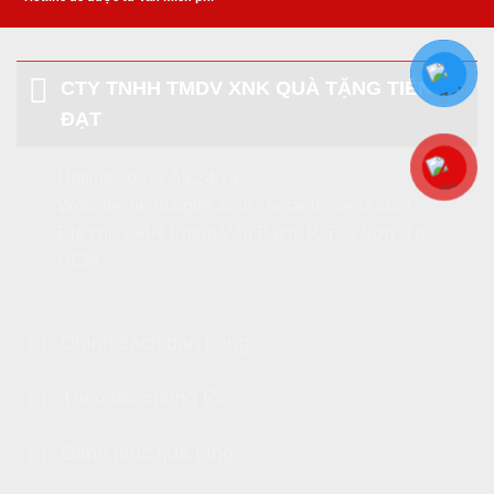
CTY TNHH TMDV XNK QUÀ TẶNG TIẾN
ĐẠT
Hotline:
0932.69.24.79
Website:
tiendatgifts.com
-
heraclespens.com
Địa chỉ: 294/4 Phạm Văn Bạch, P. Tân Sơn, Tp.
HCM
Chính sách bán hàng
Theo dõi chúng tôi
Danh mục quà tặng