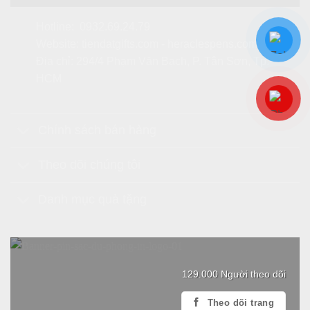
Hotline:
0932.69.24.79
Website:
tiendatgifts.com
-
heraclespens.com
Địa chỉ: 294/4 Phạm Văn Bạch, P. Tân Sơn, Tp.
HCM
Chính sách bán hàng
Theo dõi chúng tôi
Danh mục quà tặng
129.000 Người theo dõi
Theo dõi trang