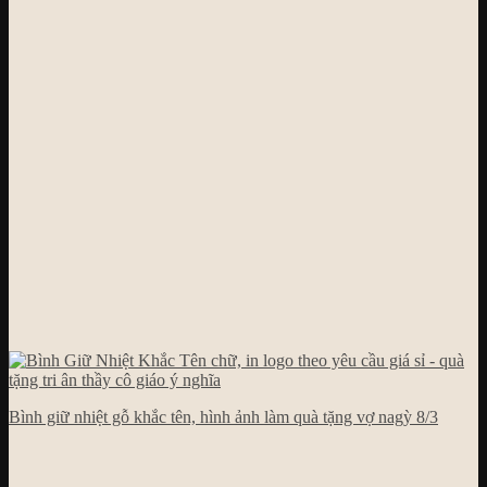
Bình giữ nhiệt gỗ khắc tên, hình ảnh làm quà tặng vợ nagỳ 8/3