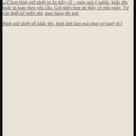
Bình giữ nhiệt gỗ khắc tên, hình ảnh làm quà tặng vợ nagỳ 8/3