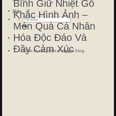
Bình Giữ Nhiệt Gỗ
Map
Khắc Hình Ảnh –
Tìm
Món Quà Cá Nhân
kiếm:
Hóa Độc Đáo Và
Đầy Cảm Xúc
Chưa có sản phẩm trong giỏ hàng.