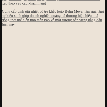
Cung cấp bình giữ nhiệt vỏ tre khắc logo Behn Meyer làm quà tặng
sự kiện xanh giúp doanh nghiệp quảng bá thương hiệu hiệu quả
đồng thời thể hiện tinh thần bảo vệ môi trường bền vững hàng đầu
hiện nay