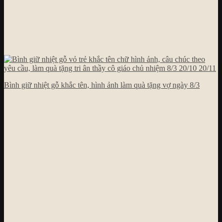
Bình giữ nhiệt gỗ khắc tên, hình ảnh làm quà tặng vợ ngày 8/3