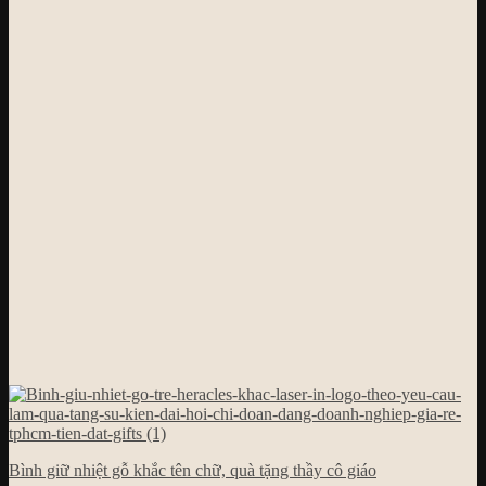
Bình giữ nhiệt gỗ khắc tên chữ, quà tặng thầy cô giáo