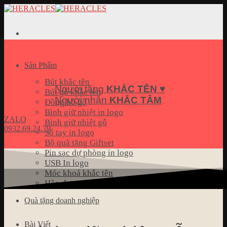
Skip
to
content
Sản Phẩm
Bút khắc tên
Người tặng
KHẮC TÊN
♥
Bút gỗ khắc tên
Người nhận
KHẮC TÂM
Đồng hồ gỗ
Bình giữ nhiệt in logo
ZALO
Bình giữ nhiệt gỗ
0932.69.24.79
Sổ tay in logo
Bộ quà tặng Giftset
Pin sạc dự phòng in logo
USB In logo
Móc khoá khắc tên
Hộp đựng name card
Quà tặng doanh nghiệp
Bài Viết