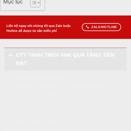
Mục lục
Liên hệ ngay với chúng tôi qua Zalo hoặc
ZALO/HOTLINE
Hotline để được tư vấn miễn phí
CTY TNHH TMDV XNK QUÀ TẶNG TIẾN
ĐẠT
Hotline:
0932.69.24.79
Website:
tiendatgifts.com
-
heraclespens.com
Địa chỉ: 294/4 Phạm Văn Bạch, P. Tân Sơn, Tp.
HCM
Chính sách bán hàng