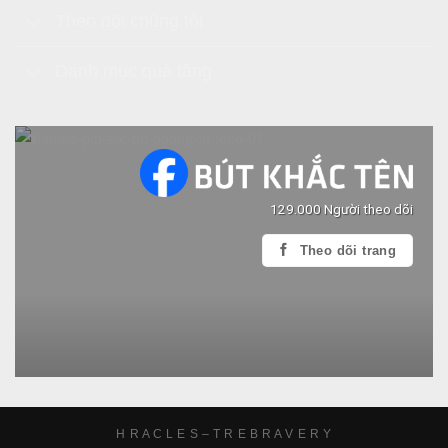
Theo dõi chúng tôi
Danh mục quà tặng
129.000 Người theo dõi
Theo dõi trang
H R A C L E S – T R E B R A V E R Y