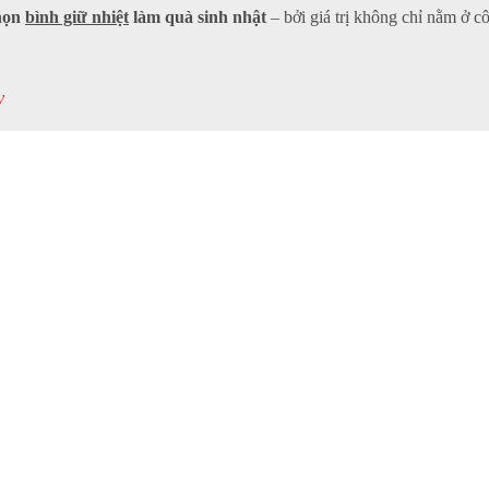
chọn
bình giữ nhiệt
làm quà sinh nhật
– bởi giá trị không chỉ nằm ở c
y