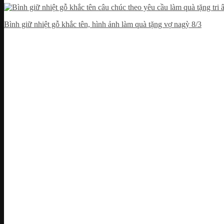
Bình giữ nhiệt gỗ khắc tên, hình ảnh làm quà tặng vợ nagỳ 8/3