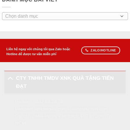
Danh
mục
bài
viết
Liên hệ ngay với chúng tôi qua Zalo hoặc
ZALO/HOTLINE
Hotline để được tư vấn miễn phí
CTY TNHH TMDV XNK QUÀ TẶNG TIẾN
ĐẠT
Hotline:
0932.69.24.79
Website:
tiendatgifts.com
-
heraclespens.com
Địa chỉ: 294/4 Phạm Văn Bạch, P. Tân Sơn, Tp.
HCM